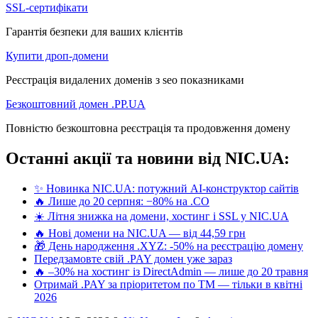
SSL-сертифікати
Гарантія безпеки для ваших клієнтів
Купити дроп-домени
Реєстрація видалених доменів з seo показниками
Безкоштовний домен .PP.UA
Повністю безкоштовна реєстрація та продовження домену
Останні акції та новини від NIC.UA:
✨ Новинка NIC.UA: потужний AI-конструктор сайтів
🔥 Лише до 20 серпня: −80% на .CO
☀️ Літня знижка на домени, хостинг і SSL у NIC.UA
🔥 Нові домени на NIC.UA — від 44,59 грн
🎁 День народження .XYZ: -50% на реєстрацію домену
Передзамовте свій .PAY домен уже зараз
🔥 –30% на хостинг із DirectAdmin — лише до 20 травня
Отримай .PAY за пріоритетом по ТМ — тільки в квітні
2026